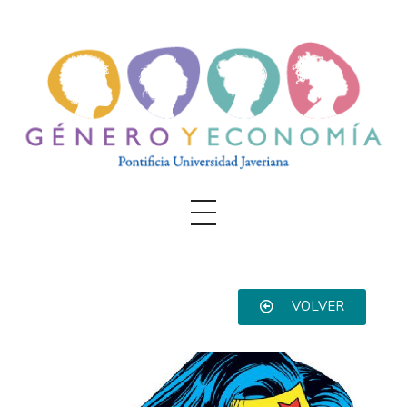
Género y Economía
PUJ
VOLVER